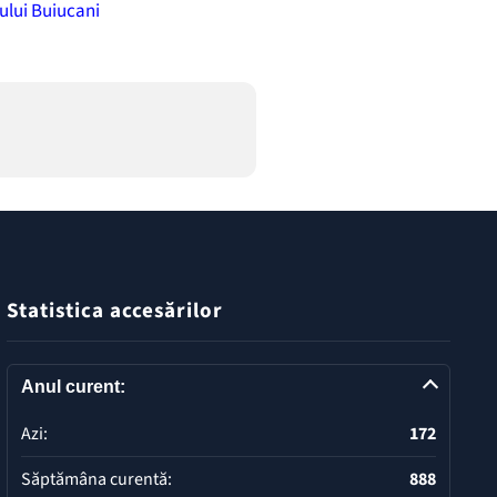
rului Buiucani
Statistica accesărilor
Anul curent:
Azi:
172
Săptămâna curentă:
888