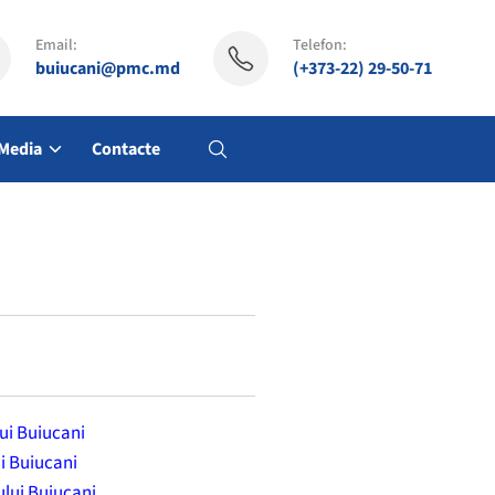
Email:
Telefon:
buiucani@pmc.md
(+373-22) 29-50-71
Media
Contacte
lui Buiucani
ui Buiucani
rului Buiucani