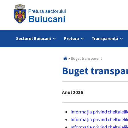
Sectorul Buiucani
Pretura
Transparență
»
Buget transparent
Buget transpa
Anul 2026
Informația privind cheltuieli
Informația privind cheltuieli
Informația privind cheltuieli