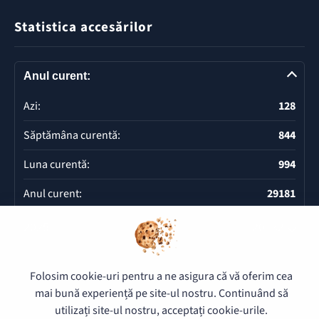
Statistica accesărilor
Anul curent:
Azi:
128
Săptămâna curentă:
844
Luna curentă:
994
Anul curent:
29181
2025
20132
Deschide
Folosim cookie-uri pentru a ne asigura că vă oferim cea
mai bună experiență pe site-ul nostru. Continuând să
© 2026 Pretura Buiucani - Toate drepturile rezervate.
utilizați site-ul nostru, acceptați cookie-urile.