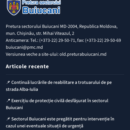
Pretura sectorului Buiucani MD-2004, Republica Moldova,
mun. Chișinău, str. Mihai Viteazul, 2
Anticamera: Tel.: (+373-22) 29-50-71, fax: (+373-22) 29-50-69
buiucani@pmc.md
Versiunea veche a site-ului: old.preturabuiucani.md
Articole recente
📌 Continuă lucrările de reabilitare a trotuarului de pe
strada Alba-Iulia
📍 Exercițiu de protecție civilă desfășurat în sectorul
Buiucani
📌 Sectorul Buiucani este pregătit pentru intervenție în
cazul unei eventuale situații de urgență