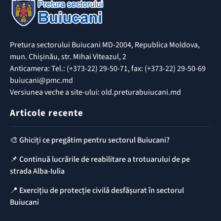
Pretura sectorului Buiucani MD-2004, Republica Moldova,
mun. Chișinău, str. Mihai Viteazul, 2
Anticamera: Tel.: (+373-22) 29-50-71, fax: (+373-22) 29-50-69
buiucani@pmc.md
Versiunea veche a site-ului: old.preturabuiucani.md
Articole recente
🎨 Ghiciți ce pregătim pentru sectorul Buiucani?
📌 Continuă lucrările de reabilitare a trotuarului de pe
strada Alba-Iulia
📍 Exercițiu de protecție civilă desfășurat în sectorul
Buiucani