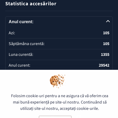
Statistica accesărilor
Anul curent:
Azi:
105
Săptămâna curentă:
105
Luna curentă:
1355
Anul curent:
29542
2025
20132
Deschide
Folosim cookie-uri pentru a ne asigura că vă oferim cea
mai bună experiență pe site-ul nostru. Continuând să
© 2026 Pretura Buiucani - Toate drepturile rezervate.
utilizați site-ul nostru, acceptați cookie-urile.