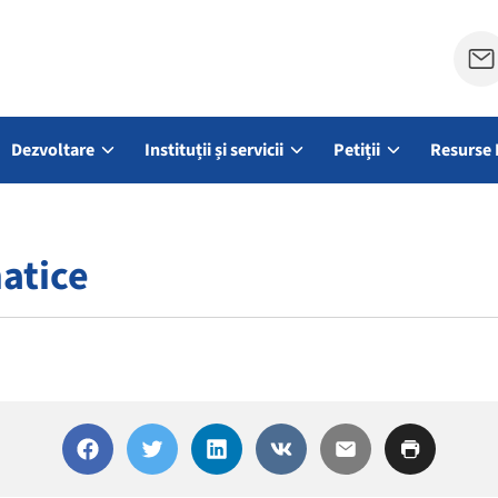
Dezvoltare
Instituții și servicii
Petiții
Resurse 
atice