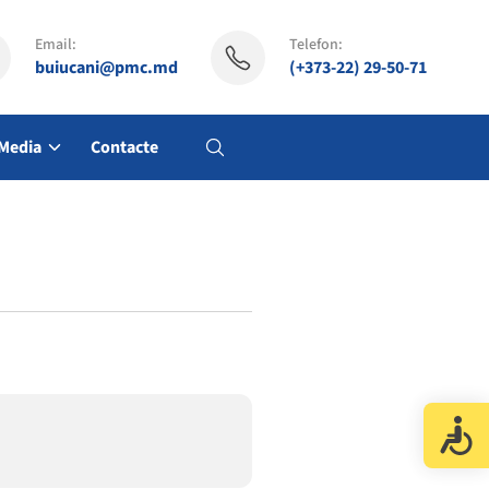
Email:
Telefon:
buiucani@pmc.md
(+373-22) 29-50-71
Media
Contacte