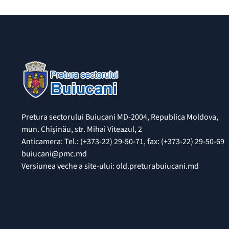
Pretura sectorului Buiucani MD-2004, Republica Moldova,
mun. Chișinău, str. Mihai Viteazul, 2
Anticamera: Tel.: (+373-22) 29-50-71, fax: (+373-22) 29-50-69
buiucani@pmc.md
Versiunea veche a site-ului: old.preturabuiucani.md