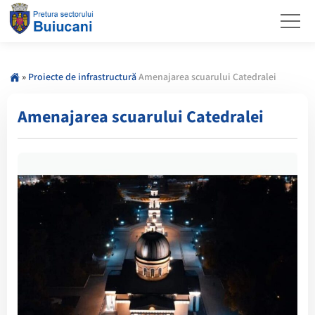
»
Proiecte de infrastructură
Amenajarea scuarului Catedralei
Amenajarea scuarului Catedralei