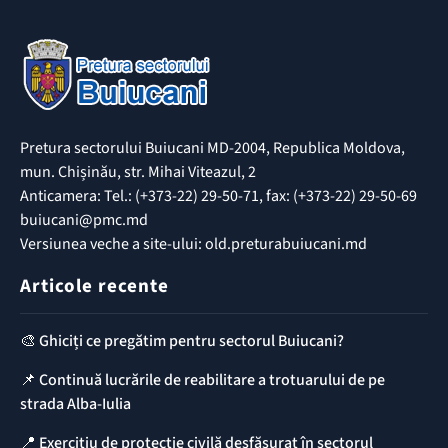
Pretura sectorului Buiucani MD-2004, Republica Moldova,
mun. Chișinău, str. Mihai Viteazul, 2
Anticamera: Tel.: (+373-22) 29-50-71, fax: (+373-22) 29-50-69
buiucani@pmc.md
Versiunea veche a site-ului: old.preturabuiucani.md
Articole recente
🎨 Ghiciți ce pregătim pentru sectorul Buiucani?
📌 Continuă lucrările de reabilitare a trotuarului de pe
strada Alba-Iulia
📍 Exercițiu de protecție civilă desfășurat în sectorul