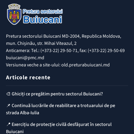
Pretura sectorului Buiucani MD-2004, Republica Moldova,
mun. Chișinău, str. Mihai Viteazul, 2
Anticamera: Tel.: (+373-22) 29-50-71, fax: (+373-22) 29-50-69
buiucani@pmc.md
Versiunea veche a site-ului: old.preturabuiucani.md
Articole recente
🎨 Ghiciți ce pregătim pentru sectorul Buiucani?
📌 Continuă lucrările de reabilitare a trotuarului de pe
strada Alba-Iulia
📍 Exercițiu de protecție civilă desfășurat în sectorul
Buiucani