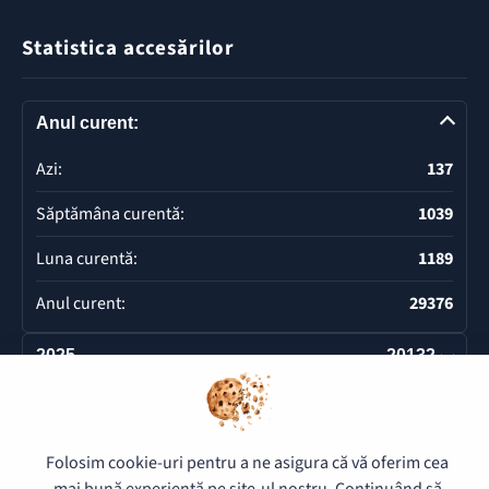
Statistica accesărilor
Anul curent:
Azi:
137
Săptămâna curentă:
1039
Luna curentă:
1189
Anul curent:
29376
2025
20132
Deschide
Folosim cookie-uri pentru a ne asigura că vă oferim cea
© 2026 Pretura Buiucani - Toate drepturile rezervate.