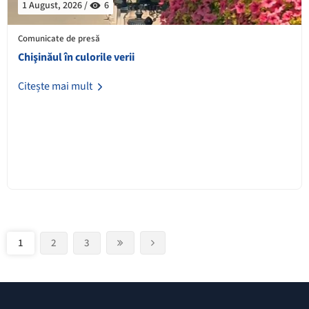
1 August, 2026 /
6
Comunicate de presă
Chişinăul în culorile verii
Citește mai mult
(current)
1
2
3