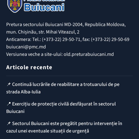
Pretura sectorului Buiucani MD-2004, Republica Moldova,
mun. Chișinău, str. Mihai Viteazul, 2
Anticamera: Tel.: (+373-22) 29-50-71, fax: (+373-22) 29-50-69
buiucani@pmc.md
Versiunea veche a site-ului: old.preturabuiucani.md
Articole recente
📌 Continuă lucrările de reabilitare a trotuarului de pe
strada Alba-Iulia
📍 Exercițiu de protecție civilă desfășurat în sectorul
Buiucani
📌 Sectorul Buiucani este pregătit pentru intervenție în
cazul unei eventuale situații de urgență