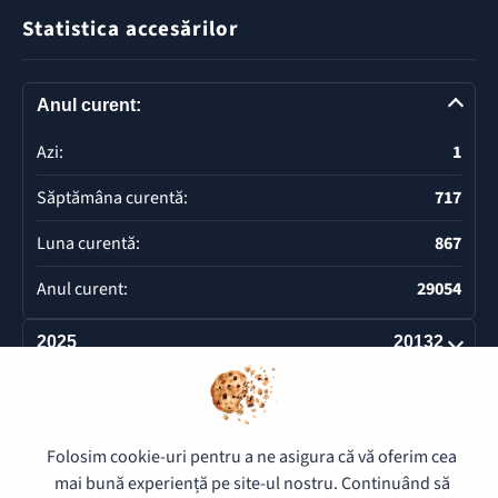
Statistica accesărilor
Anul curent:
Azi:
1
Săptămâna curentă:
717
Luna curentă:
867
Anul curent:
29054
2025
20132
Deschide
Folosim cookie-uri pentru a ne asigura că vă oferim cea
© 2026 Pretura Buiucani - Toate drepturile rezervate.
mai bună experiență pe site-ul nostru. Continuând să