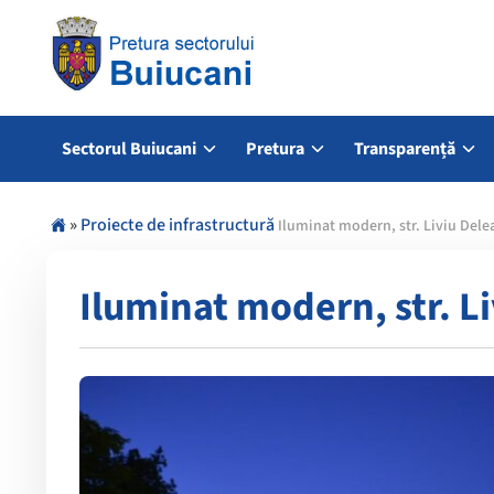
Sectorul Buiucani
Pretura
Transparență
»
Proiecte de infrastructură
Iluminat modern, str. Liviu Del
Iluminat modern, str. L