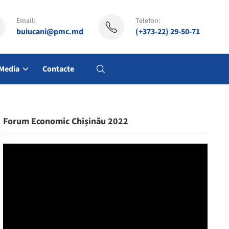
Email:
Telefon:
buiucani@pmc.md
(+373-22) 29-50-71
Media
Contacte
Forum Economic Chișinău 2022