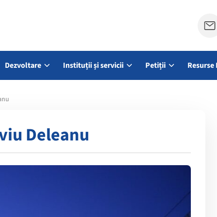
Dezvoltare
Instituții și servicii
Petiții
Resurse 
eanu
iviu Deleanu