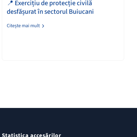
📍 Exercițiu de protecție civilă
desfășurat în sectorul Buiucani
Citește mai mult
Statistica accesărilor