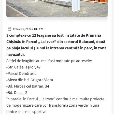
12 Martie, 2024 /
171
3 complexe cu 12 leagăne au fost instalate de Primăria
Chișinău în Parcul „La Izvor” din sectorul Buiucani, două
pe plaja lacului şi unul la intrarea centrală în parc, în zona
havuzului.
Astfel de leagăne au mai fost montate pe adresele:
▪️Str. Calea Ieşilor, 47
▪️Parcul Dendrariu
▪️Aleea din bd. Grigore Vieru
▪️Bd. Mircea cel Bătrân, 34
▪️Bd. Dacia, 2
În paralel în Parcul „La Izvor” continuă mai multe proiecte
de modernizare care vor transforma zona verde în una
dintre cele mai sportive.