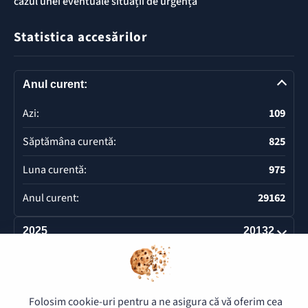
cazul unei eventuale situații de urgență
Statistica accesărilor
Anul curent:
Azi:
109
Săptămâna curentă:
825
Luna curentă:
975
Anul curent:
29162
2025
20132
Deschide
Folosim cookie-uri pentru a ne asigura că vă oferim cea
© 2026 Pretura Buiucani - Toate drepturile rezervate.