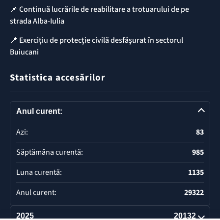
📌 Continuă lucrările de reabilitare a trotuarului de pe
strada Alba-Iulia
📍 Exercițiu de protecție civilă desfășurat în sectorul
Buiucani
Statistica accesărilor
Anul curent:
Azi:
83
Săptămâna curentă:
985
Luna curentă:
1135
Anul curent:
29322
2025
20132
Deschide