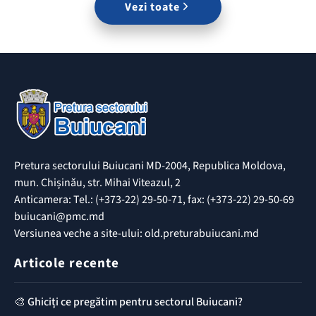
Vezi toate
Pretura sectorului Buiucani MD-2004, Republica Moldova,
mun. Chișinău, str. Mihai Viteazul, 2
Anticamera: Tel.: (+373-22) 29-50-71, fax: (+373-22) 29-50-69
buiucani@pmc.md
Versiunea veche a site-ului: old.preturabuiucani.md
Articole recente
🎨 Ghiciți ce pregătim pentru sectorul Buiucani?