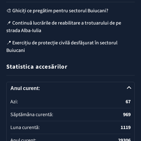
🎨 Ghiciți ce pregătim pentru sectorul Buiucani?
📌 Continuă lucrările de reabilitare a trotuarului de pe
strada Alba-Iulia
📍 Exercițiu de protecție civilă desfășurat în sectorul
Buiucani
Statistica accesărilor
Anul curent:
Azi:
67
Săptămâna curentă:
969
Luna curentă:
1119
Anul curent:
29306