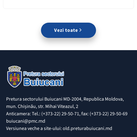
Vezi toate
Pretura sectorului Buiucani MD-2004, Republica Moldova,
mun. Chișinău, str. Mihai Viteazul, 2
Anticamera: Tel.: (+373-22) 29-50-71, fax: (+373-22) 29-50-69
buiucani@pmc.md
Versiunea veche a site-ului: old.preturabuiucani.md