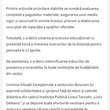
Printre acțiunile prioritare stabilite se numără evaluarea
completă a pagubelor materiale, asigurarea unui mediu
sigur și securizat în incinta liceului, precum și elaborarea
unui plan de reparație a spațiilor afectate.
Totodată, s-a decis sistarea procesului educațional cu
prezență fizică și trecerea instruirilor de la distanță pentru
perioada 8-12 aprilie.
De asemenea, s-a decis intensificarea măsurilor de
prevenire a incendiilor în toate instituțiile de învățământ
din sector.
Comisia Situații Excepționale a sectorului Buiucani își
exprimă solidaritatea și sprijinul față de elevii și cadrele
didactice din cadrul Instituţia Publică Liceul Teoretic „Liviu
Deleanu” și va depune toate eforturile necesare pentru a
asigura o revenire cât mai rapidă la normalitate în