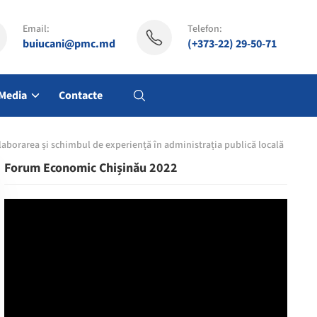
Email:
Telefon:
buiucani@pmc.md
(+373-22) 29-50-71
Media
Contacte
colaborarea și schimbul de experiență în administrația publică locală
Forum Economic Chișinău 2022