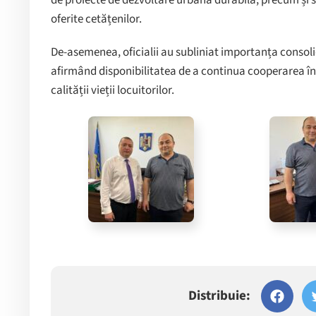
de proiecte de dezvoltare urbană durabilă, precum și s
oferite cetățenilor.
De-asemenea, oficialii au subliniat importanța consolid
afirmând disponibilitatea de a continua cooperarea în
calității vieții locuitorilor.
Distribuie: