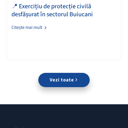
📍 Exercițiu de protecție civilă
desfășurat în sectorul Buiucani
Citește mai mult
Vezi toate