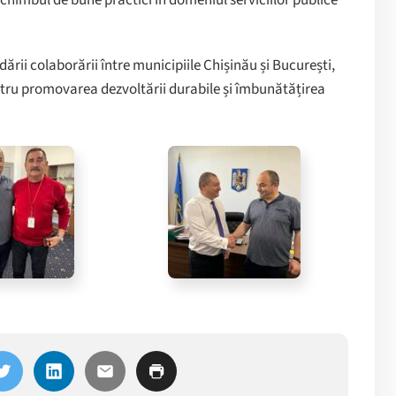
chimbul de bune practici în domeniul serviciilor publice
ării colaborării între municipiile Chișinău și București,
tru promovarea dezvoltării durabile și îmbunătățirea