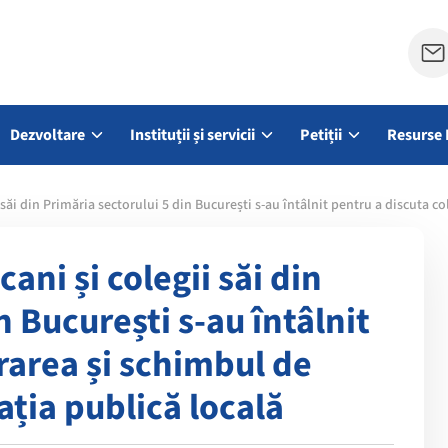
Dezvoltare
Instituții și servicii
Petiții
Resurse 
 săi din Primăria sectorului 5 din București s-au întâlnit pentru a discuta 
ani și colegii săi din
n București s-au întâlnit
rarea și schimbul de
ația publică locală