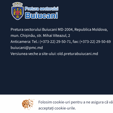
Pretura sectorului Buiucani MD-2004, Republica Moldova,
mun. Chișinău, str. Mihai Viteazul, 2
Anticamera: Tel.: (+373-22) 29-50-71, fax: (+373-22) 29-50-69
buiucani@pmc.md
Versiunea veche a site-ului: old.preturabuiucani.md
Folosim cookie-uri pentru a ne asigura că vă 
© 2026 Pretura Buiucani - Toate drepturile rezervate.
acceptați cookie-urile.