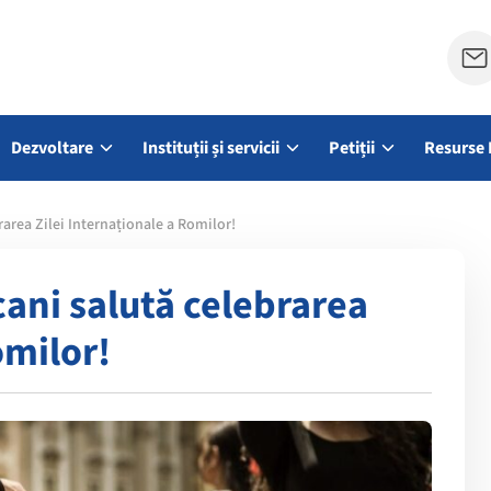
Dezvoltare
Instituții și servicii
Petiții
Resurse 
rarea Zilei Internaționale a Romilor!
cani salută celebrarea
omilor!