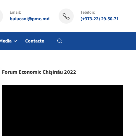
Email:
Telefon:
buiucani@pmc.md
(+373-22) 29-50-71
Media
Contacte
Forum Economic Chișinău 2022