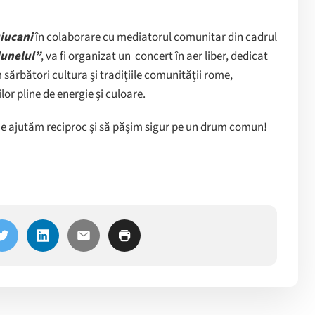
uiucani
în colaborare cu mediatorul comunitar din cadrul
lunelul”
, va fi organizat un concert în aer liber, dedicat
m sărbători cultura și tradițiile comunității rome,
lor pline de energie și culoare.
ă ne ajutăm reciproc și să pășim sigur pe un drum comun!