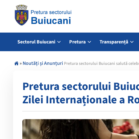
Sectorul Buiucani
Pretura
Transparență
»
Noutăți și Anunțuri
Pretura sectorului Buiucani salută celeb
Pretura sectorului Buiu
Zilei Internaționale a R