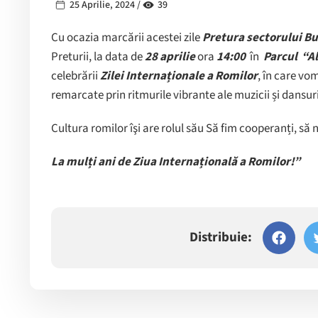
25 Aprilie, 2024 /
39
Cu ocazia marcării acestei zile
Pretura sectorului B
Preturii, la data de
28 aprilie
ora
14:00
în
Parcul
“A
celebrării
Zilei Internaționale a Romilor
, în care vo
remarcate prin ritmurile vibrante ale muzicii și dansuri
Cultura romilor îşi are rolul său Să fim cooperanți, s
La mulți ani de Ziua Internațională a Romilor!”
Distribuie: