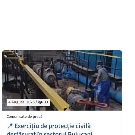
4 August, 2026 /
11
Comunicate de presă
📍 Exercițiu de protecție civilă
desfășurat în sectorul Buiucani