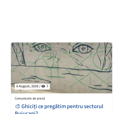
6 August, 2026 /
7
Comunicate de presă
🎨 Ghiciți ce pregătim pentru sectorul
Buiucani?