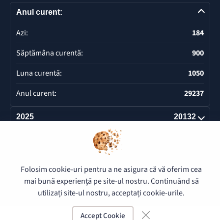
Anul curent:
Azi:
184
Săptămâna curentă:
900
Luna curentă:
1050
Anul curent:
29237
2025
20132
Deschide
Folosim cookie-uri pentru a ne asigura că vă oferim cea
© 2026 Pretura Buiucani - Toate drepturile rezervate.
mai bună experiență pe site-ul nostru. Continuând să
utilizați site-ul nostru, acceptați cookie-urile.
Accept Cookie