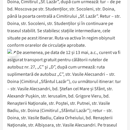
Doina, Cimitirul „Sf. Lazăr”, după cum urmează: tur – de pe
bd. Moscova pe str. Studenților, str. Socoleni, str. Doina,
până la poarta centrală a Cimitirului „Sf. Lazăr”. Retur – str.
Doina, str. Socoleni, str. Studenților și în continuare pe
traseul stabilit. Se stabilesc stațiile intermediare, cele
situate pe acest itinerar. Ruta va activa în regim obișnuit
conform orarelor de circulație aprobate.
De asemenea, pe data de 12 și 13 mai, a.c., curent va fi
asigurat transport gratuit pentru călătorii rutelor de
autobuz nr. 27, „C” şi „D”, după cum urmează: ruta
suplimentară de autobuz „C”, str. Vasile Alecsandri – str.
Doina (Cimitirul „Sfântul Lazăr”), cu următorul itinerar: tur
– str. Vasile Alecsandri, bd. Ștefan cel Mare și Sfânt, str.
Alexandr Puşkin, str. Ierusalim, bd. Grigore Vieru, bd.
Renaşterii Naţionale, str. Poştei, str. Putnei, str. Vasile
Badiu, str. Doina (Cimitirul „Sfântul Lazăr”); retur – str.
Doina, str. Vasile Badiu, Calea Orheiului, bd. Renaşterii
Naţionale, str. Albişoara, str. Vasile Alecsandri. Pe traseul