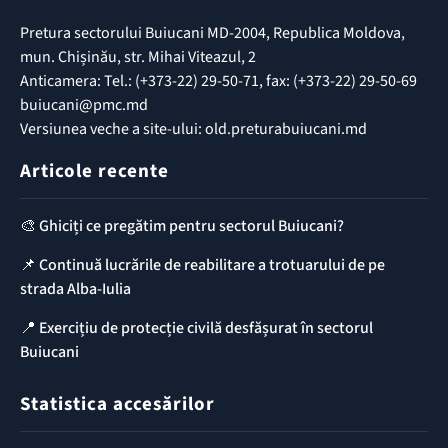
Pretura sectorului Buiucani MD-2004, Republica Moldova,
mun. Chișinău, str. Mihai Viteazul, 2
Anticamera: Tel.: (+373-22) 29-50-71, fax: (+373-22) 29-50-69
buiucani@pmc.md
Versiunea veche a site-ului: old.preturabuiucani.md
Articole recente
🎨 Ghiciți ce pregătim pentru sectorul Buiucani?
📌 Continuă lucrările de reabilitare a trotuarului de pe
strada Alba-Iulia
📍 Exercițiu de protecție civilă desfășurat în sectorul
Buiucani
Statistica accesărilor