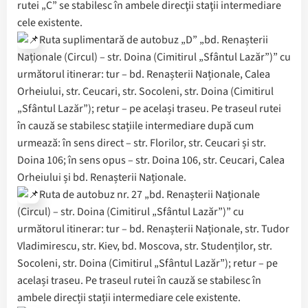
rutei „C” se stabilesc în ambele direcţii staţii intermediare
cele existente.
Ruta suplimentară de autobuz „D” „bd. Renașterii
Naționale (Circul) – str. Doina (Cimitirul „Sfântul Lazăr”)” cu
următorul itinerar: tur – bd. Renașterii Naționale, Calea
Orheiului, str. Ceucari, str. Socoleni, str. Doina (Cimitirul
„Sfântul Lazăr”); retur – pe același traseu. Pe traseul rutei
în cauză se stabilesc stațiile intermediare după cum
urmează: în sens direct – str. Florilor, str. Ceucari și str.
Doina 106; în sens opus – str. Doina 106, str. Ceucari, Calea
Orheiului și bd. Renașterii Naționale.
Ruta de autobuz nr. 27 „bd. Renașterii Naționale
(Circul) – str. Doina (Cimitirul „Sfântul Lazăr”)” cu
următorul itinerar: tur – bd. Renașterii Naționale, str. Tudor
Vladimirescu, str. Kiev, bd. Moscova, str. Studenților, str.
Socoleni, str. Doina (Cimitirul „Sfântul Lazăr”); retur – pe
același traseu. Pe traseul rutei în cauză se stabilesc în
ambele direcții stații intermediare cele existente.