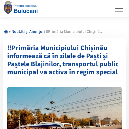
»
Noutăți și Anunțuri
‼️Primăria Municipiului Chișinău informează că în zilele de Paști și Paștele Blajinilor, transportul public municipal va activa în regim special
‼️Primăria Municipiului Chișinău
informează că în zilele de Paști și
Paștele Blajinilor, transportul public
municipal va activa în regim special