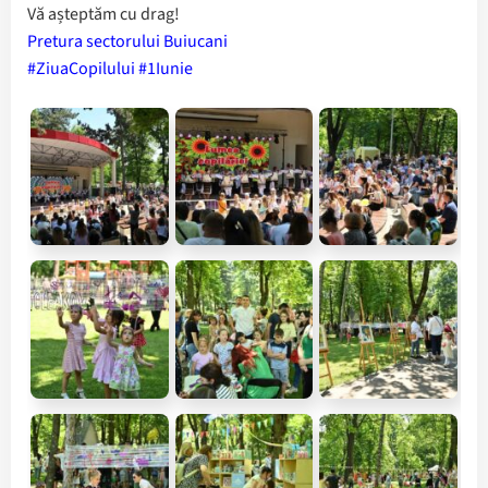
Vă așteptăm cu drag!
Pretura sectorului Buiucani
#ZiuaCopilului
#1Iunie