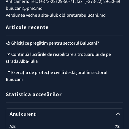
Anticamera: Tel.: (+373-22) 29-50-71, fax: (+373-22) 29-50-69
buiucani@pmc.md
Versiunea veche a site-ului: old.preturabuiucani.md
Articole recente
🎨 Ghiciți ce pregătim pentru sectorul Buiucani?
📌 Continuă lucrările de reabilitare a trotuarului de pe
strada Alba-Iulia
📍 Exercițiu de protecție civilă desfășurat în sectorul
Buiucani
Statistica accesărilor
Anul curent:
Azi:
78