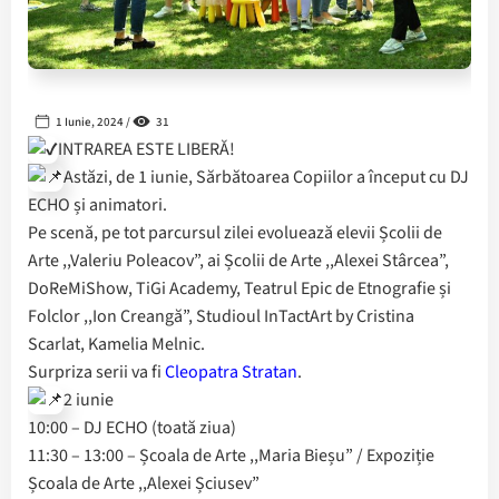
1 Iunie, 2024 /
31
INTRAREA ESTE LIBERĂ!
Astăzi, de 1 iunie, Sărbătoarea Copiilor a început cu DJ
ECHO și animatori.
Pe scenă, pe tot parcursul zilei evoluează elevii Școlii de
Arte ,,Valeriu Poleacov”, ai Școlii de Arte ,,Alexei Stârcea”,
DoReMiShow, TiGi Academy, Teatrul Epic de Etnografie și
Folclor ,,Ion Creangă”, Studioul InTactArt by Cristina
Scarlat, Kamelia Melnic.
Surpriza serii va fi
Cleopatra Stratan
.
2 iunie
10:00 – DJ ECHO (toată ziua)
11:30 – 13:00 – Școala de Arte ,,Maria Bieșu” / Expoziție
Școala de Arte ,,Alexei Șciusev”