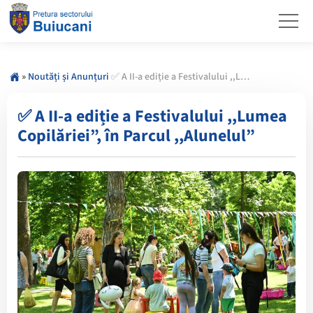
»
Noutăți și Anunțuri
✅ A II-a ediție a Festivalului ,,Lumea Copilăriei”, în Parcul ,,Alunelul”
✅ A II-a ediție a Festivalului ,,Lumea
Copilăriei”, în Parcul ,,Alunelul”