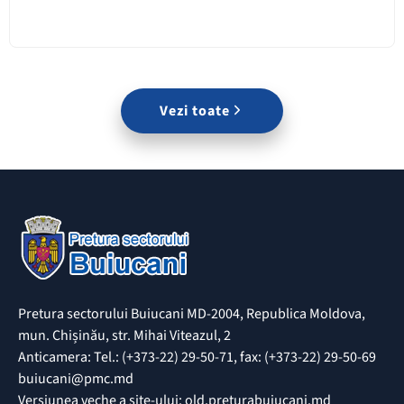
Vezi toate
Pretura sectorului Buiucani MD-2004, Republica Moldova,
mun. Chișinău, str. Mihai Viteazul, 2
Anticamera: Tel.: (+373-22) 29-50-71, fax: (+373-22) 29-50-69
buiucani@pmc.md
Versiunea veche a site-ului: old.preturabuiucani.md