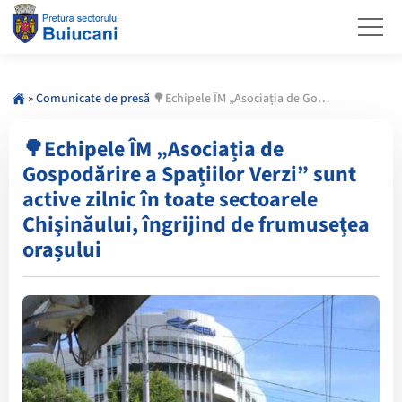
»
Comunicate de presă
🌳Echipele ÎM „Asociația de Gospodărire a Spațiilor Verzi” sunt active zilnic în toate sectoarele Chișinăului, îngrijind de frumusețea orașului
🌳Echipele ÎM „Asociația de
Gospodărire a Spațiilor Verzi” sunt
active zilnic în toate sectoarele
Chișinăului, îngrijind de frumusețea
orașului