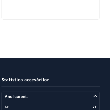
Statistica accesărilor
Anul curent:
Azi:
71