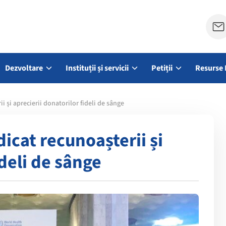
Dezvoltare
Instituții și servicii
Petiții
Resurse 
 și aprecierii donatorilor fideli de sânge
cat recunoașterii și
ideli de sânge