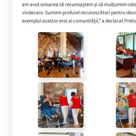
am avut onoarea să recunoaștem și să mulțumim celor c
vindecare. Suntem profund recunoscători pentru devota
exemplul acestor eroi ai comunității,” a declarat Preto