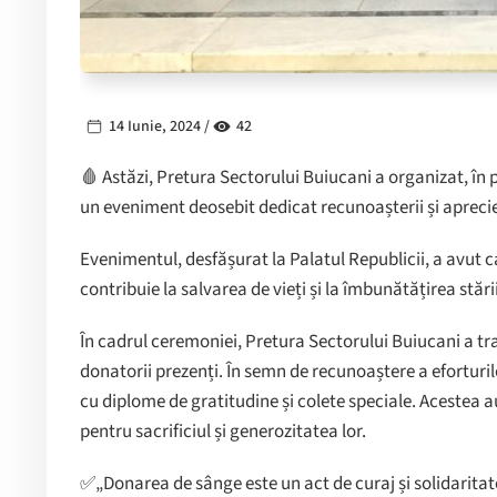
14 Iunie, 2024 /
42
🩸 Astăzi, Pretura Sectorului Buiucani a organizat, în 
un eveniment deosebit dedicat recunoașterii și aprecier
Evenimentul, desfășurat la Palatul Republicii, a avut ca
contribuie la salvarea de vieți și la îmbunătățirea stăr
În cadrul ceremoniei, Pretura Sectorului Buiucani a tra
donatorii prezenți. În semn de recunoaștere a eforturilo
cu diplome de gratitudine și colete speciale. Acestea a
pentru sacrificiul și generozitatea lor.
✅„Donarea de sânge este un act de curaj și solidaritate