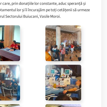
are, prin donațiile lor constante, aduc speranță și
mentul lor și îi încurajăm pe toți cetățenii să urmeze
rul Sectorului Buiucani, Vasile Moroi.