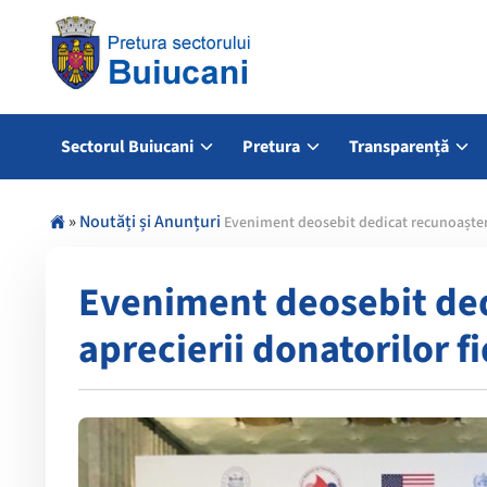
Sectorul Buiucani
Pretura
Transparență
»
Noutăți și Anunțuri
Eveniment deosebit dedicat recunoașterii
Eveniment deosebit dedi
aprecierii donatorilor f