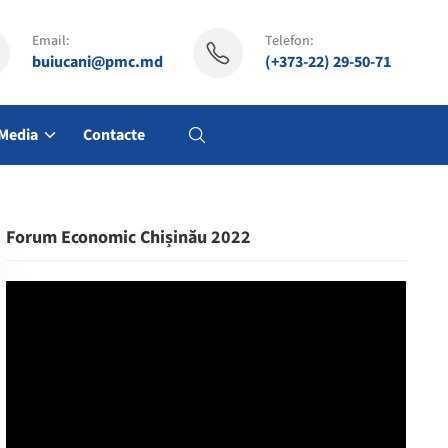
Email:
Telefon:
buiucani@pmc.md
(+373-22) 29-50-71
Media
Contacte
Forum Economic Chișinău 2022