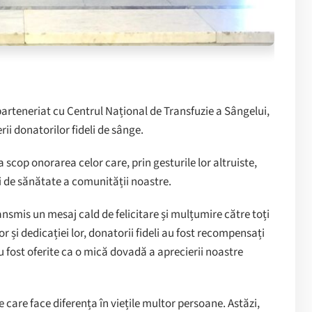
parteneriat cu Centrul Național de Transfuzie a Sângelui,
ii donatorilor fideli de sânge.
 scop onorarea celor care, prin gesturile lor altruiste,
ii de sănătate a comunității noastre.
nsmis un mesaj cald de felicitare și mulțumire către toți
r și dedicației lor, donatorii fideli au fost recompensați
u fost oferite ca o mică dovadă a aprecierii noastre
 care face diferența în viețile multor persoane. Astăzi,