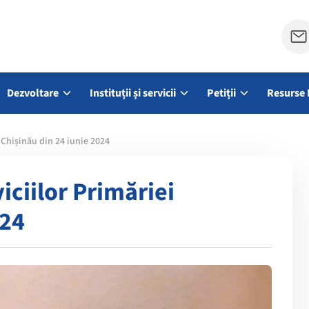
Dezvoltare
Instituții și servicii
Petiții
Resurse 
 Chișinău din 24 iunie 2024
iciilor Primăriei
024