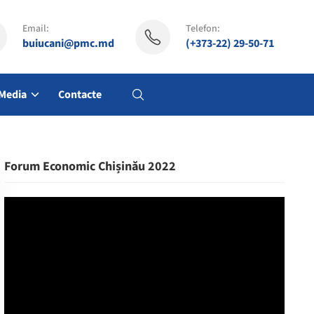
Email:
Telefon:
buiucani@pmc.md
(+373-22) 29-50-71
Media
Contacte
Forum Economic Chișinău 2022