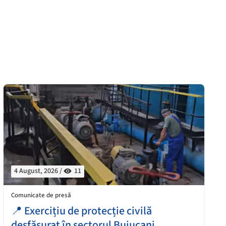
4 August, 2026 /
11
Comunicate de presă
📍 Exercițiu de protecție civilă
desfășurat în sectorul Buiucani