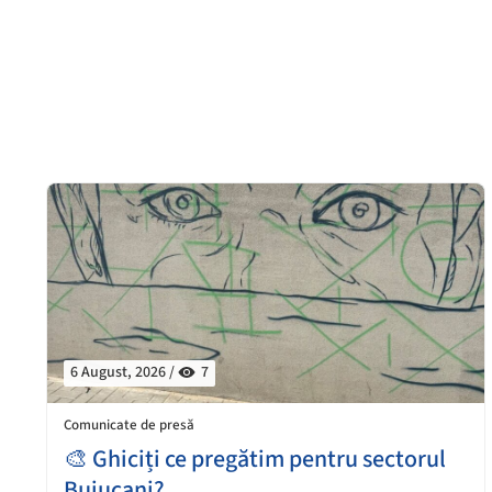
6 August, 2026 /
7
Comunicate de presă
🎨 Ghiciți ce pregătim pentru sectorul
Buiucani?