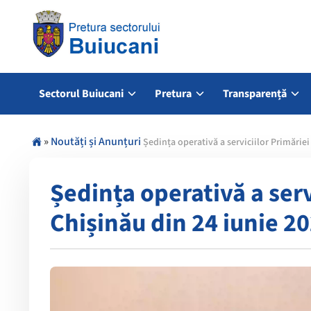
Sectorul Buiucani
Pretura
Transparență
»
Noutăți și Anunțuri
Ședința operativă a serviciilor Primăriei
Ședința operativă a serv
Chișinău din 24 iunie 2