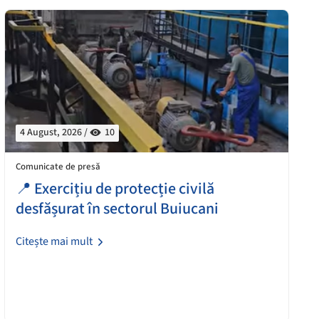
4 August, 2026 /
10
Comunicate de presă
📍 Exercițiu de protecție civilă
desfășurat în sectorul Buiucani
Citește mai mult