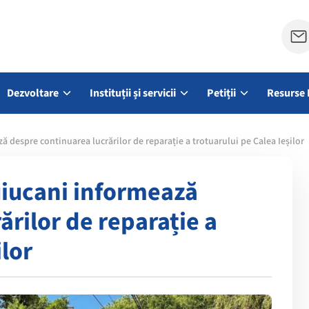
Dezvoltare
Instituții și servicii
Petiții
Resurse 
ă despre continuarea lucrărilor de reparație a trotuarului pe Calea Ieșilor
uiucani informează
ărilor de reparație a
ilor