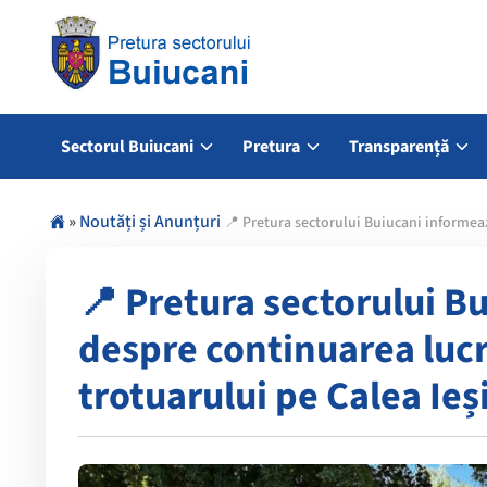
Sectorul Buiucani
Pretura
Transparență
»
Noutăți și Anunțuri
📍 Pretura sectorului Buiucani informeaz
📍 Pretura sectorului B
despre continuarea lucr
trotuarului pe Calea Ieș