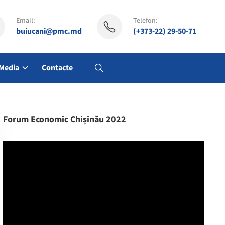
Email:
Telefon:
buiucani@pmc.md
(+373-22) 29-50-71
Media
Contacte
Forum Economic Chișinău 2022