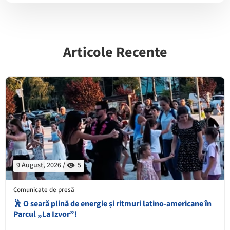
Articole Recente
9 August, 2026 /
5
Comunicate de presă
🕺 O seară plină de energie și ritmuri latino-americane în
Parcul „La Izvor”!