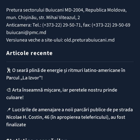
Pretura sectorului Buiucani MD-2004, Republica Moldova,
mun. Chișinău, str. Mihai Viteazul, 2
Anticamera: Tel.: (+373-22) 29-50-71, fax: (+373-22) 29-50-69
buiucani@pmc.md
Versiunea veche a site-ului: old.preturabuiucani.md
Articole recente
🕺 O seară plină de energie și ritmuri latino-americane în
Parcul „La Izvor”!
🎨 Arta înseamnă mișcare, iar peretele nostru prinde
culoare!
📌 ​Lucrările de amenajare a noii parcări publice de pe strada
Nicolae H. Costin, 46 (în apropierea telefericului), au fost
finalizate