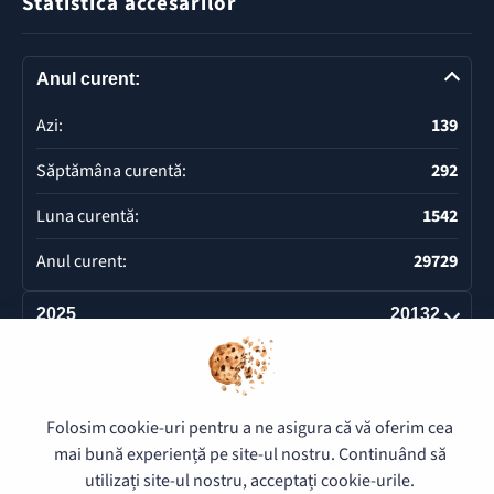
Statistica accesărilor
Anul curent:
Azi:
139
Săptămâna curentă:
292
Luna curentă:
1542
Anul curent:
29729
2025
20132
Deschide
Folosim cookie-uri pentru a ne asigura că vă oferim cea
© 2026 Pretura Buiucani - Toate drepturile rezervate.
mai bună experiență pe site-ul nostru. Continuând să
utilizați site-ul nostru, acceptați cookie-urile.