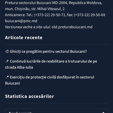
Pretura sectorului Buiucani MD-2004, Republica Moldova,
mun. Chișinău, str. Mihai Viteazul, 2
Anticamera: Tel.: (+373-22) 29-50-71, fax: (+373-22) 29-50-69
buiucani@pmc.md
Versiunea veche a site-ului: old.preturabuiucani.md
Articole recente
🎨 Ghiciți ce pregătim pentru sectorul Buiucani?
📌 Continuă lucrările de reabilitare a trotuarului de pe
strada Alba-Iulia
📍 Exercițiu de protecție civilă desfășurat în sectorul
Buiucani
Statistica accesărilor