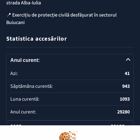
strada Alba-Iulia
📍 Exercițiu de protecție civilă desfășurat în sectorul
Buiucani
Statistica accesărilor
Anul curent:
Azi:
41
Săptămâna curentă:
943
Luna curentă:
1093
Anul curent:
29280
2025
20132
Deschide