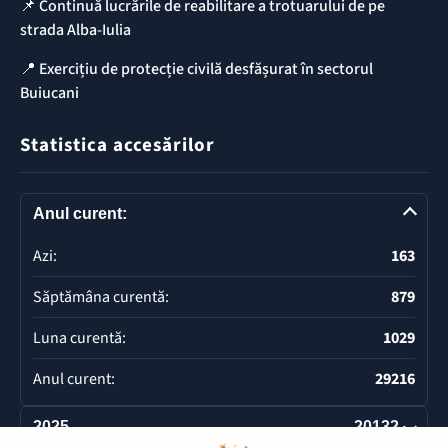
📌 Continuă lucrările de reabilitare a trotuarului de pe
strada Alba-Iulia
📍 Exercițiu de protecție civilă desfășurat în sectorul
Buiucani
Statistica accesărilor
Anul curent:
Azi:
163
Săptămâna curentă:
879
Luna curentă:
1029
Anul curent:
29216
2025
20132
Deschide