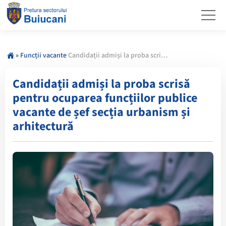
»
Funcții vacante
Candidații admiși la proba scrisă pentru ocuparea funcțiilor publice vacante de șef secția urbanism și arhitectură
Candidații admiși la proba scrisă
pentru ocuparea funcțiilor publice
vacante de șef secția urbanism și
arhitectură