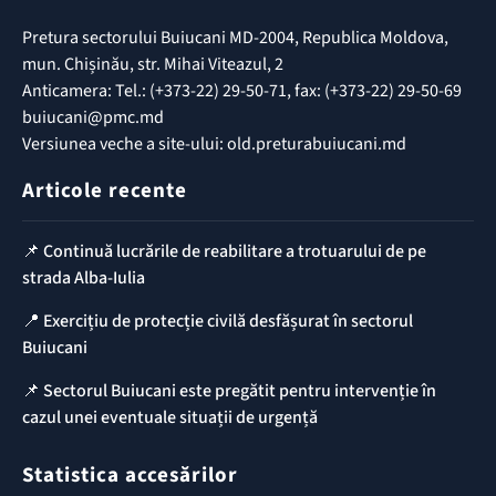
Pretura sectorului Buiucani MD-2004, Republica Moldova,
mun. Chișinău, str. Mihai Viteazul, 2
Anticamera: Tel.: (+373-22) 29-50-71, fax: (+373-22) 29-50-69
buiucani@pmc.md
Versiunea veche a site-ului: old.preturabuiucani.md
Articole recente
📌 Continuă lucrările de reabilitare a trotuarului de pe
strada Alba-Iulia
📍 Exercițiu de protecție civilă desfășurat în sectorul
Buiucani
📌 Sectorul Buiucani este pregătit pentru intervenție în
cazul unei eventuale situații de urgență
Statistica accesărilor