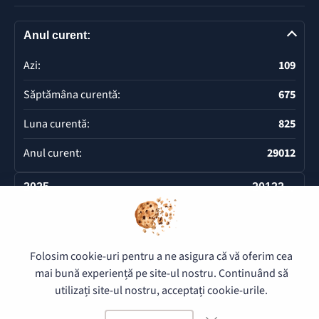
Anul curent:
Azi:
109
Săptămâna curentă:
675
Luna curentă:
825
Anul curent:
29012
2025
20132
Deschide
Folosim cookie-uri pentru a ne asigura că vă oferim cea
© 2026 Pretura Buiucani - Toate drepturile rezervate.
mai bună experiență pe site-ul nostru. Continuând să
utilizați site-ul nostru, acceptați cookie-urile.