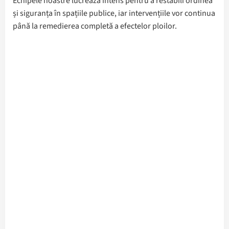
Echipele noastre lucrează intens pentru a restabili ordinea
și siguranța în spațiile publice, iar intervențiile vor continua
până la remedierea completă a efectelor ploilor.