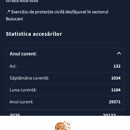
strada Alba-Iulia
📍 Exercițiu de protecție civilă desfășurat în sectorul
Buiucani
Statistica accesărilor
Anul curent:
Azi:
132
Săptămâna curentă:
1034
Luna curentă:
1184
Anul curent:
29371
2025
20132
Deschide