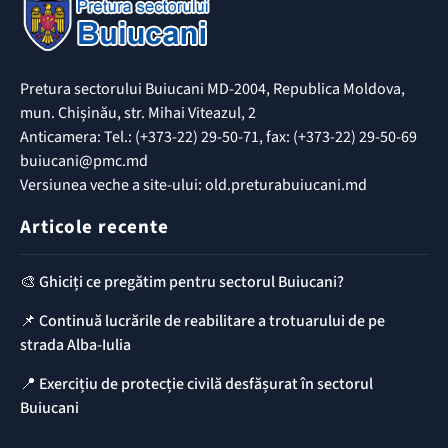
Pretura sectorului Buiucani MD-2004, Republica Moldova,
mun. Chișinău, str. Mihai Viteazul, 2
Anticamera: Tel.: (+373-22) 29-50-71, fax: (+373-22) 29-50-69
buiucani@pmc.md
Versiunea veche a site-ului: old.preturabuiucani.md
Articole recente
🎨 Ghiciți ce pregătim pentru sectorul Buiucani?
📌 Continuă lucrările de reabilitare a trotuarului de pe
strada Alba-Iulia
📍 Exercițiu de protecție civilă desfășurat în sectorul
Buiucani