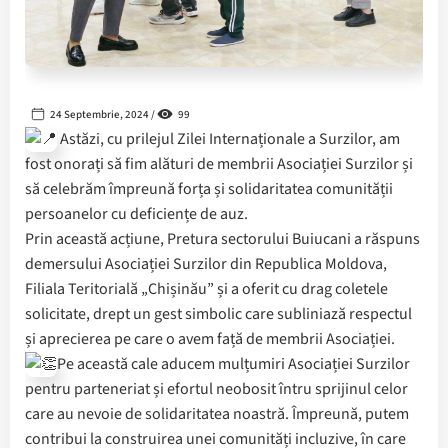
24 Septembrie, 2024 /
99
Astăzi, cu prilejul Zilei Internaționale a Surzilor, am
fost onorați să fim alături de membrii Asociației Surzilor și
să celebrăm împreună forța și solidaritatea comunității
persoanelor cu deficiențe de auz.
Prin această acțiune, Pretura sectorului Buiucani a răspuns
demersului Asociației Surzilor din Republica Moldova,
Filiala Teritorială „Chișinău” și a oferit cu drag coletele
solicitate, drept un gest simbolic care subliniază respectul
și aprecierea pe care o avem față de membrii Asociației.
Pe această cale aducem mulțumiri Asociației Surzilor
pentru parteneriat și efortul neobosit întru sprijinul celor
care au nevoie de solidaritatea noastră. Împreună, putem
contribui la construirea unei comunități incluzive, în care