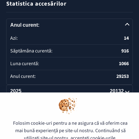
Statistica accesărilor
Anul curent:
Azi:
14
Săptămâna curentă:
916
Luna curentă:
1066
Anul curent:
29253
2025
20132
Deschide
Folosim cookie-uri pentru a ne asigura că vă oferim cea
© 2026 Pretura Buiucani - Toate drepturile rezervate.
mai bună experiență pe site-ul nostru. Continuând să
utilizați site-ul nostru, acceptați cookie-urile.