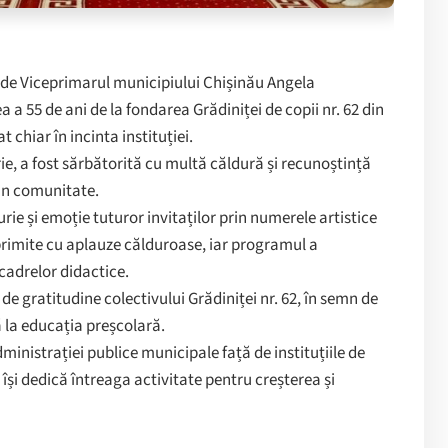
i de Viceprimarul municipiului Chișinău Angela
 a 55 de ani de la fondarea Grădiniței de copii nr. 62 din
chiar în incinta instituției.
ie, a fost sărbătorită cu multă căldură și recunoștință
din comunitate.
rie și emoție tuturor invitaților prin numerele artistice
st primite cu aplauze călduroase, iar programul a
cadrelor didactice.
de gratitudine colectivului Grădiniței nr. 62, în semn de
ă la educația preșcolară.
dministrației publice municipale față de instituțiile de
își dedică întreaga activitate pentru creșterea și