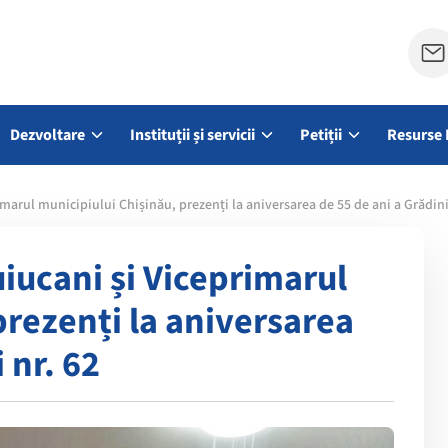
Dezvoltare
Instituții și servicii
Petiții
Resurse 
marul municipiului Chișinău, prezenți la aniversarea de 55 de ani a Grădiniț
uiucani și Viceprimarul
prezenți la aniversarea
 nr. 62