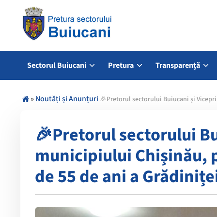
Sectorul Buiucani
Pretura
Transparență
»
Noutăți și Anunțuri
🎉Pretorul sectorului Buiucani și Vicepri
🎉Pretorul sectorului B
municipiului Chișinău, 
de 55 de ani a Grădiniței