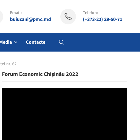
Email:
Telefon:
buiucani@pmc.md
(+373-22) 29-50-71
Media
Contacte
ei nr. 62
Forum Economic Chișinău 2022