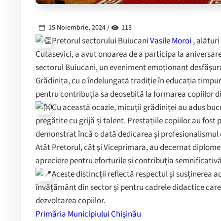
15 Noiembrie, 2024 /
113
Pretorul sectorului Buiucani
Vasile Moroi
, alătur
Cutasevici, a avut onoarea de a participa la aniversarea
sectorul Buiucani, un eveniment emoționant desfășurat 
Grădinița, cu o îndelungată tradiție în educația timpur
pentru contribuția sa deosebită la formarea copiilor 
Cu această ocazie, micuții grădiniței au adus bucu
pregătite cu grijă și talent. Prestațiile copiilor au fo
demonstrat încă o dată dedicarea și profesionalismul 
Atât Pretorul, cât și Viceprimara, au decernat diplome 
apreciere pentru eforturile și contribuția semnificativ
Aceste distincții reflectă respectul și susținerea a
învățământ din sector și pentru cadrele didactice care 
dezvoltarea copiilor.
Primăria Municipiului Chișinău