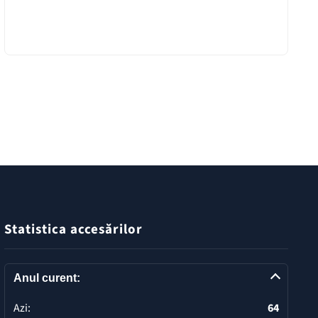
Statistica accesărilor
Anul curent:
Azi:
64