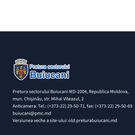
Pretura sectorului Buiucani MD-2004, Republica Moldova,
mun. Chișinău, str. Mihai Viteazul, 2
Anticamera: Tel.: (+373-22) 29-50-71, fax: (+373-22) 29-50-69
buiucani@pmc.md
Versiunea veche a site-ului: old.preturabuiucani.md