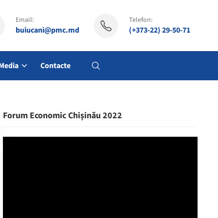
Email:
Telefon:
buiucani@pmc.md
(+373-22) 29-50-71
Media
Contacte
Forum Economic Chișinău 2022