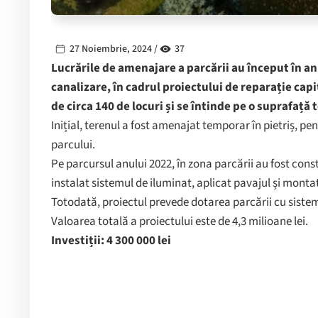
27 Noiembrie, 2024 /
37
Lucrările de amenajare a parcării au început în a
canalizare, în cadrul proiectului de reparație capi
de circa 140 de locuri și se întinde pe o suprafață 
Inițial, terenul a fost amenajat temporar în pietriș, pe
parcului.
Pe parcursul anului 2022, în zona parcării au fost const
instalat sistemul de iluminat, aplicat pavajul și montat
Totodată, proiectul prevede dotarea parcării cu sistem 
Valoarea totală a proiectului este de 4,3 milioane lei.
Investiții: 4 300 000 lei