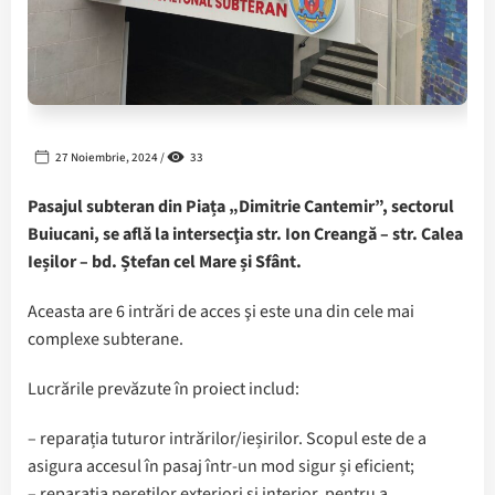
27 Noiembrie, 2024 /
33
Pasajul subteran din Piața „Dimitrie Cantemir”, sectorul
Buiucani, se află la intersecţia str. Ion Creangă – str. Calea
Ieșilor – bd. Ștefan cel Mare și Sfânt.
Aceasta are 6 intrări de acces şi este una din cele mai
complexe subterane.
Lucrările prevăzute în proiect includ:
– reparația tuturor intrărilor/ieșirilor. Scopul este de a
asigura accesul în pasaj într-un mod sigur și eficient;
– reparația pereților exteriori și interior, pentru a