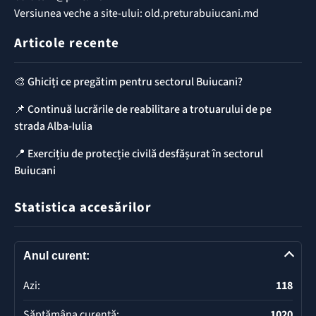
Versiunea veche a site-ului: old.preturabuiucani.md
Articole recente
🎨 Ghiciți ce pregătim pentru sectorul Buiucani?
📌 Continuă lucrările de reabilitare a trotuarului de pe
strada Alba-Iulia
📍 Exercițiu de protecție civilă desfășurat în sectorul
Buiucani
Statistica accesărilor
Anul curent:
Azi:
118
Săptămâna curentă:
1020