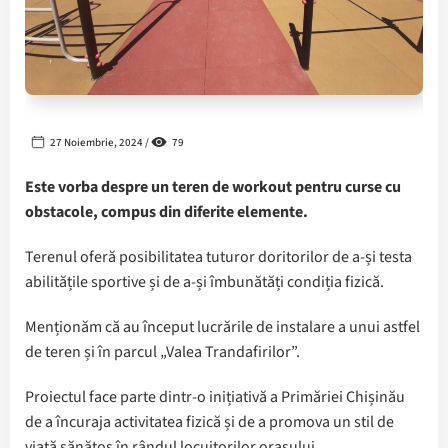
27 Noiembrie, 2024 /
79
Este vorba despre un teren de workout pentru curse cu
obstacole, compus din diferite elemente.
Terenul oferă posibilitatea tuturor doritorilor de a-și testa
abilitățile sportive și de a-și îmbunătăți condiția fizică.
Menționăm că au început lucrările de instalare a unui astfel
de teren și în parcul „Valea Trandafirilor”.
Proiectul face parte dintr-o inițiativă a Primăriei Chișinău
de a încuraja activitatea fizică și de a promova un stil de
viață sănătos în rândul locuitorilor orașului.