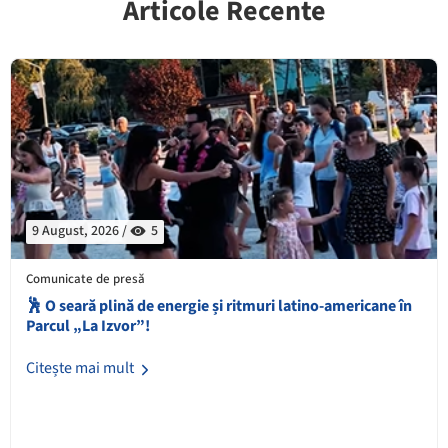
Articole Recente
9 August, 2026 /
5
Comunicate de presă
🕺 O seară plină de energie și ritmuri latino-americane în
Parcul „La Izvor”!
Citește mai mult