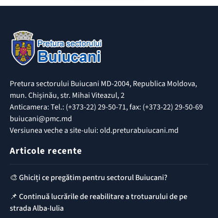
Pretura sectorului Buiucani MD-2004, Republica Moldova,
mun. Chișinău, str. Mihai Viteazul, 2
Anticamera: Tel.: (+373-22) 29-50-71, fax: (+373-22) 29-50-69
buiucani@pmc.md
Versiunea veche a site-ului: old.preturabuiucani.md
Articole recente
🎨 Ghiciți ce pregătim pentru sectorul Buiucani?
📌 Continuă lucrările de reabilitare a trotuarului de pe
strada Alba-Iulia