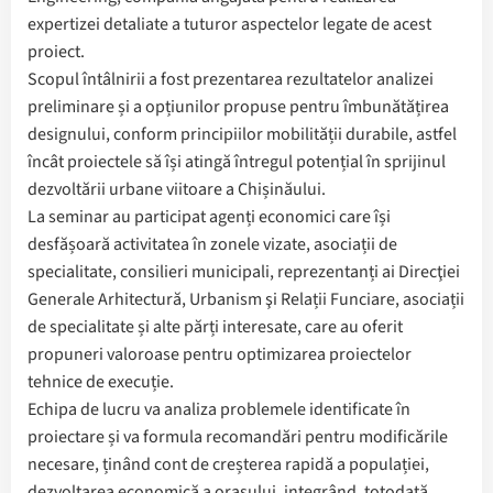
expertizei detaliate a tuturor aspectelor legate de acest
proiect.
Scopul întâlnirii a fost prezentarea rezultatelor analizei
preliminare și a opțiunilor propuse pentru îmbunătățirea
designului, conform principiilor mobilității durabile, astfel
încât proiectele să își atingă întregul potențial în sprijinul
dezvoltării urbane viitoare a Chișinăului.
La seminar au participat agenți economici care își
desfășoară activitatea în zonele vizate, asociații de
specialitate, consilieri municipali, reprezentanți ai Direcţiei
Generale Arhitectură, Urbanism şi Relații Funciare, asociații
de specialitate și alte părți interesate, care au oferit
propuneri valoroase pentru optimizarea proiectelor
tehnice de execuție.
Echipa de lucru va analiza problemele identificate în
proiectare și va formula recomandări pentru modificările
necesare, ținând cont de creșterea rapidă a populației,
dezvoltarea economică a orașului, integrând, totodată,