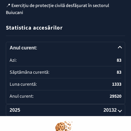
📍 Exercițiu de protecție civilă desfășurat în sectorul
Buiucani
Statistica accesărilor
Anul curent:
Azi:
83
Săptămâna curentă:
83
Luna curentă:
1333
Anul curent:
29520
2025
20132
Deschide