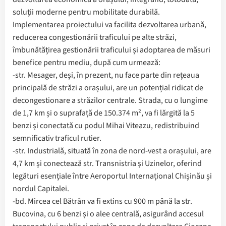
soluții moderne pentru mobilitate durabilă.
Implementarea proiectului va facilita dezvoltarea urbană,
reducerea congestionării traficului pe alte străzi,
îmbunătățirea gestionării traficului și adoptarea de măsuri
benefice pentru mediu, după cum urmează:
-str. Mesager, deși, în prezent, nu face parte din rețeaua
principală de străzi a orașului, are un potențial ridicat de
decongestionare a străzilor centrale. Strada, cu o lungime
de 1,7 km și o suprafață de 150.374 m², va fi lărgită la 5
benzi și conectată cu podul Mihai Viteazu, redistribuind
semnificativ traficul rutier.
-str. Industrială, situată în zona de nord-vest a orașului, are
4,7 km și conectează str. Transnistria și Uzinelor, oferind
legături esențiale între Aeroportul Internațional Chișinău și
nordul Capitalei.
-bd. Mircea cel Bătrân va fi extins cu 900 m până la str.
Bucovina, cu 6 benzi și o alee centrală, asigurând accesul