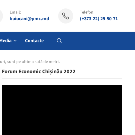
Email:
Telefon:
buiucani@pmc.md
(+373-22) 29-50-71
Media
Contacte
uri, sunt pe ultima sută de metri.
Forum Economic Chișinău 2022