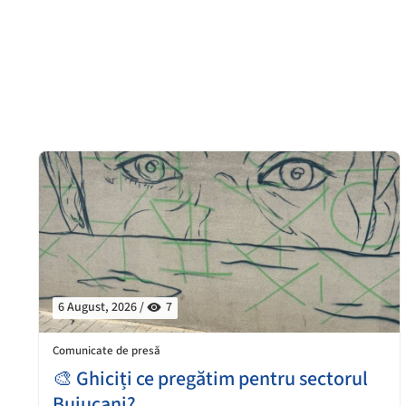
6 August, 2026 /
7
Comunicate de presă
🎨 Ghiciți ce pregătim pentru sectorul
Buiucani?