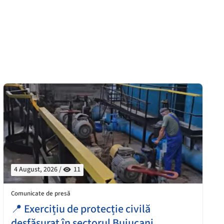
4 August, 2026 /
11
Comunicate de presă
📍 Exercițiu de protecție civilă
desfășurat în sectorul Buiucani