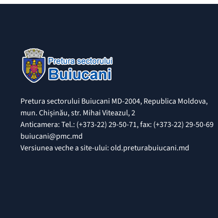
Pretura sectorului Buiucani MD-2004, Republica Moldova,
mun. Chișinău, str. Mihai Viteazul, 2
Anticamera: Tel.: (+373-22) 29-50-71, fax: (+373-22) 29-50-69
buiucani@pmc.md
Versiunea veche a site-ului: old.preturabuiucani.md