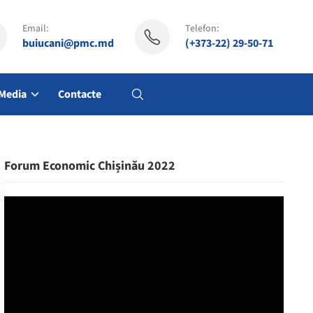
Email:
Telefon:
buiucani@pmc.md
(+373-22) 29-50-71
Media
Contacte
Forum Economic Chișinău 2022