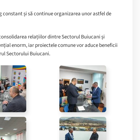
og constant și să continue organizarea unor astfel de
nsolidarea relațiilor dintre Sectorul Buiucani și
nțial enorm, iar proiectele comune vor aduce beneficii
rul Sectorului Buiucani.