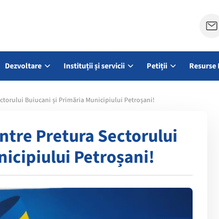
Dezvoltare
Instituții și servicii
Petiții
Resurse 
ectorului Buiucani și Primăria Municipiului Petroșani!
între Pretura Sectorului
nicipiului Petroșani!