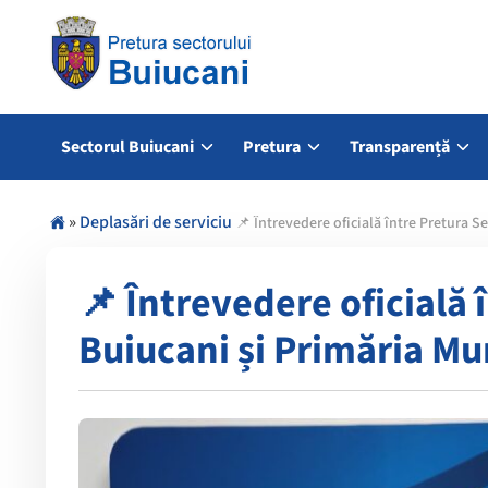
Sectorul Buiucani
Pretura
Transparență
»
Deplasări de serviciu
📌 Întrevedere oficială între Pretura S
📌 Întrevedere oficială 
Buiucani și Primăria Mu