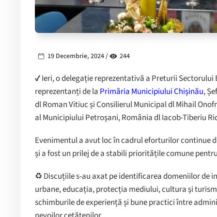
19 Decembrie, 2024 /
244
✔ Ieri, o delegație reprezentativă a Preturii Sectorulu
reprezentanți de la
Primăria Municipiului Chișinău
, Șe
dl Roman Vitiuc și Consilierul Municipal dl Mihail Onof
al Municipiului Petroșani, România dl Iacob-Tiberiu Rid
Evenimentul a avut loc în cadrul eforturilor continue d
și a fost un prilej de a stabili prioritățile comune pentr
♻️ Discuțiile s-au axat pe identificarea domeniilor de i
urbane, educația, protecția mediului, cultura și turism
schimburile de experiență și bune practici între admini
nevoilor cetățenilor.