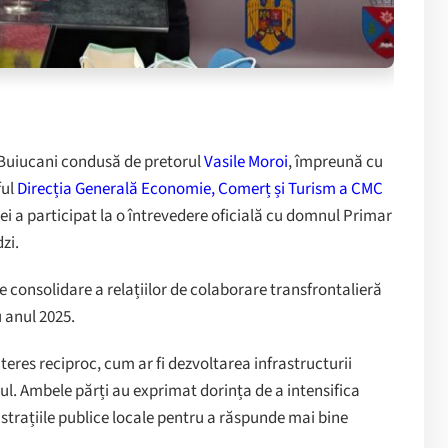
i Buiucani condusă de pretorul
Vasile Moroi
, împreună cu
ful
Direcția Generală Economie, Comerț și Turism a CMC
rei a participat la o întrevedere oficială cu domnul Primar
zi.
e consolidare a relațiilor de colaborare transfrontalieră
u anul 2025.
nteres reciproc, cum ar fi dezvoltarea infrastructurii
ul. Ambele părți au exprimat dorința de a intensifica
strațiile publice locale pentru a răspunde mai bine