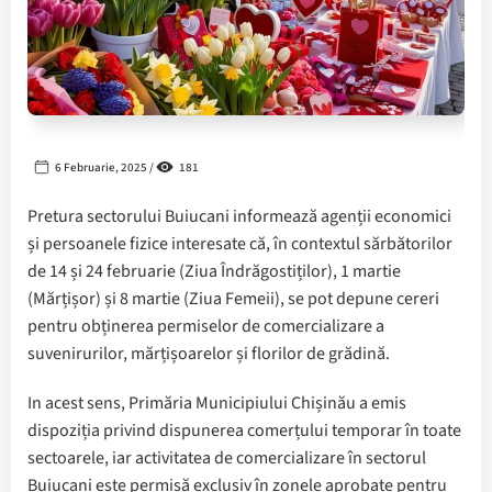
6 Februarie, 2025 /
181
Pretura sectorului Buiucani informează agenții economici
și persoanele fizice interesate că, în contextul sărbătorilor
de 14 și 24 februarie (Ziua Îndrăgostiților), 1 martie
(Mărțișor) și 8 martie (Ziua Femeii), se pot depune cereri
pentru obținerea permiselor de comercializare a
suvenirurilor, mărțișoarelor și florilor de grădină.
In acest sens, Primăria Municipiului Chișinău a emis
dispoziția privind dispunerea comerțului temporar în toate
sectoarele, iar activitatea de comercializare în sectorul
Buiucani este permisă exclusiv în zonele aprobate pentru