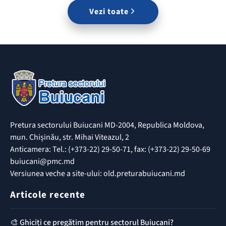
Vezi toate
Pretura sectorului Buiucani MD-2004, Republica Moldova,
mun. Chișinău, str. Mihai Viteazul, 2
Anticamera: Tel.: (+373-22) 29-50-71, fax: (+373-22) 29-50-69
buiucani@pmc.md
Versiunea veche a site-ului: old.preturabuiucani.md
Articole recente
🎨 Ghiciți ce pregătim pentru sectorul Buiucani?