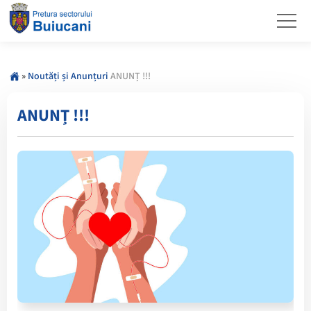
»
Noutăți și Anunțuri
ANUNȚ !!!
ANUNȚ !!!