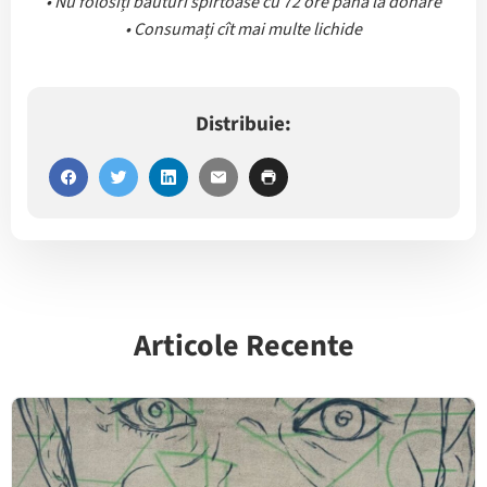
• Nu folosiți băuturi spirtoase cu 72 ore până la donare
• Consumați cît mai multe lichide
Distribuie:
Articole Recente