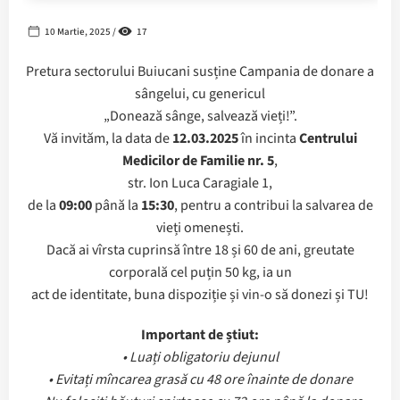
10 Martie, 2025 /
17
Pretura sectorului Buiucani susține Campania de donare a
sângelui, cu genericul
„Donează sânge, salvează vieți!”.
Vă invităm, la data de
12.03.2025
în incinta
Centrului
Medicilor de Familie nr. 5
,
str. Ion Luca Caragiale 1,
de la
09:00
până la
15:30
, pentru a contribui la salvarea de
vieți omenești.
Dacă ai vîrsta cuprinsă între 18 și 60 de ani, greutate
corporală cel puțin 50 kg, ia un
act de identitate, buna dispoziție și vin-o să donezi și TU!
Important de știut:
• Luați obligatoriu dejunul
• Evitați mîncarea grasă cu 48 ore înainte de donare