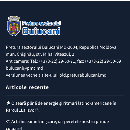
Pretura sectorului Buiucani MD-2004, Republica Moldova,
mun. Chișinău, str. Mihai Viteazul, 2
Anticamera: Tel.: (+373-22) 29-50-71, fax: (+373-22) 29-50-69
buiucani@pmc.md
Versiunea veche a site-ului: old.preturabuiucani.md
Articole recente
🕺 O seară plină de energie și ritmuri latino-americane în
Parcul „La Izvor”!
🎨 Arta înseamnă mișcare, iar peretele nostru prinde
culoare!