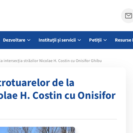
Dezvoltare
Instituții și servicii
Petiții
Resurse 
la intersecția străzilor Nicolae H. Costin cu Onisifor Ghibu
trotuarelor de la
olae H. Costin cu Onisifor