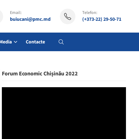
Email:
Telefon:
buiucani@pmc.md
(+373-22) 29-50-71
Media
Contacte
Forum Economic Chișinău 2022