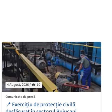
4 August, 2026 /
10
Comunicate de presă
📍 Exercițiu de protecție civilă
desfășurat în sectorul Buiucani