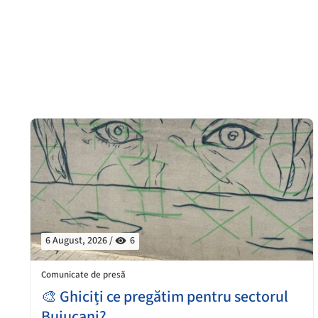
6 August, 2026 /
6
Comunicate de presă
🎨 Ghiciți ce pregătim pentru sectorul
Buiucani?