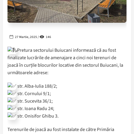
27 Martie, 2025 /
146
Pretura sectorului Buiucani informează că au fost
finalizate lucrările de amenajare a cinci noi terenuri de
joacă în curțile blocurilor locative din sectorul Buiucani, la
următoarele adrese:
️ str. Alba-Iulia 188/2;
️ str. Cornului 9/1;
️ str. Sucevita 36/1;
️ str. Ioana Radu 24;
️ str. Onisifor Ghibu 3.
Terenurile de joacă au fost instalate de către Primăria