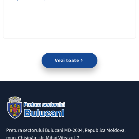
Vezi toate
Pretura sectorului Buiucani MD-2004, Republica Moldova,
mun. Chișinău, str. Mihai Viteazul, 2