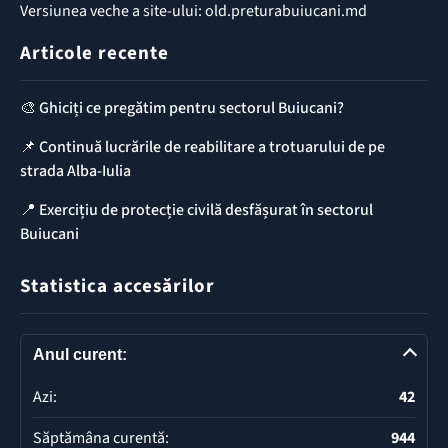
Versiunea veche a site-ului: old.preturabuiucani.md
Articole recente
🎨 Ghiciți ce pregătim pentru sectorul Buiucani?
📌 Continuă lucrările de reabilitare a trotuarului de pe
strada Alba-Iulia
📍 Exercițiu de protecție civilă desfășurat în sectorul
Buiucani
Statistica accesărilor
Anul curent:
Azi:
42
Săptămâna curentă:
944