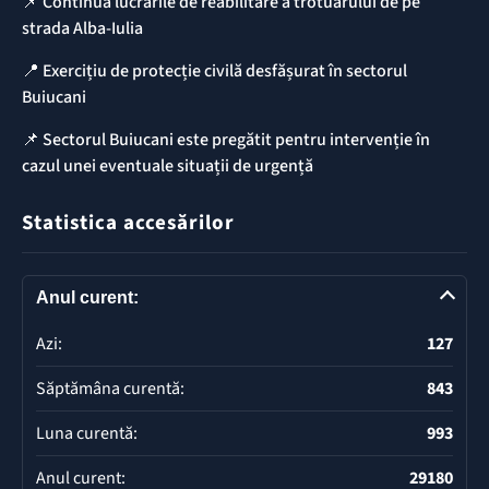
📌 Continuă lucrările de reabilitare a trotuarului de pe
strada Alba-Iulia
📍 Exercițiu de protecție civilă desfășurat în sectorul
Buiucani
📌 Sectorul Buiucani este pregătit pentru intervenție în
cazul unei eventuale situații de urgență
Statistica accesărilor
Anul curent:
Azi:
127
Săptămâna curentă:
843
Luna curentă:
993
Anul curent:
29180