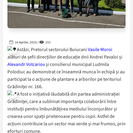
16 Aprilie, 2025 /
151
Astăzi, Pretorul sectorului Buiucani
Vasile Moroi
alături de șefii direcțiilor de educație dnii Andrei Pavaloi și
Alexandr Votcariov
și consilierul municipal Ludmila
Polodiuc au demonstrat ce înseamnă munca în echipă și au
participat la o acțiune de plantare a arborilor pe teritoriul
Grădiniței nr. 166.
A fost o inițiativă lăudabilă din partea administrației
Grădiniței, care a subliniat importanța colaborării între
instituții pentru îmbunătățirea mediului înconjurător și
crearea unor spații prietenoase pentru copii. Astfel de
acțiuni contribuie la un sector mai verde și mai frumos, prin
eforturi comune.