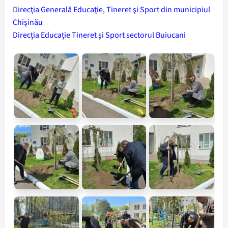
D
irecţia Generală Educaţie, Tineret şi Sport din municipiul
Chişinău
Direcția Educație Tineret şi Sport sectorul Buiucani