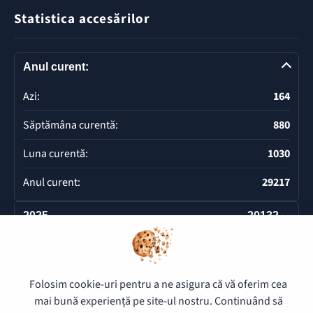
Statistica accesărilor
Anul curent:
Azi:
164
Săptămâna curentă:
880
Luna curentă:
1030
Anul curent:
29217
2025
20132
Deschide
Folosim cookie-uri pentru a ne asigura că vă oferim cea
© 2026 Pretura Buiucani - Toate drepturile rezervate.
mai bună experiență pe site-ul nostru. Continuând să