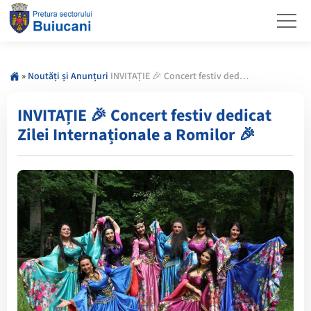
»
Noutăți și Anunțuri
INVITAȚIE 🎉 Concert festiv dedicat Zilei Internaționale a Romilor 🎉
INVITAȚIE 🎉 Concert festiv dedicat
Zilei Internaționale a Romilor 🎉