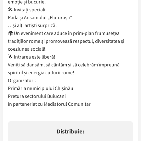
emoție și bucurie!
🎤 Invitați speciali:
Rada și Ansamblul „Fluturașii”
…și alți artiști surpriză!
🌍 Un eveniment care aduce în prim-plan frumusețea
tradițiilor rome și promovează respectul, diversitatea și
coeziunea socială.
🌟 Intrarea este liberă!
Veniți să dansăm, să cântăm și să celebrăm împreună
spiritul și energia culturii rome!
Organizatori:
Primăria municipiului Chișinău
Pretura sectorului Buiucani
în parteneriat cu Mediatorul Comunitar
Distribuie: