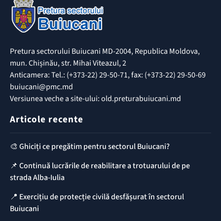
Pretura sectorului Buiucani MD-2004, Republica Moldova,
mun. Chișinău, str. Mihai Viteazul, 2
Anticamera: Tel.: (+373-22) 29-50-71, fax: (+373-22) 29-50-69
buiucani@pmc.md
Versiunea veche a site-ului: old.preturabuiucani.md
Articole recente
🎨 Ghiciți ce pregătim pentru sectorul Buiucani?
📌 Continuă lucrările de reabilitare a trotuarului de pe
strada Alba-Iulia
📍 Exercițiu de protecție civilă desfășurat în sectorul
Buiucani