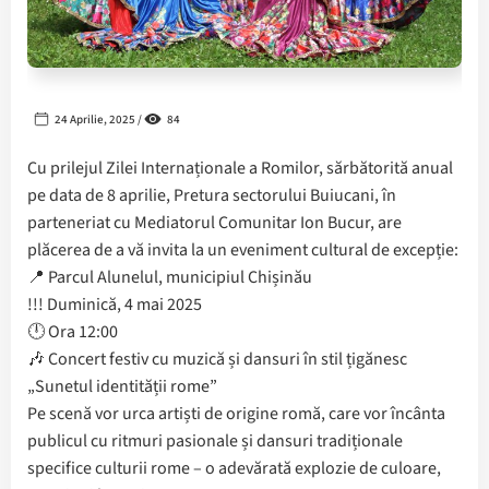
24 Aprilie, 2025 /
84
Cu prilejul Zilei Internaționale a Romilor, sărbătorită anual
pe data de 8 aprilie, Pretura sectorului Buiucani, în
parteneriat cu Mediatorul Comunitar Ion Bucur, are
plăcerea de a vă invita la un eveniment cultural de excepție:
📍 Parcul Alunelul, municipiul Chișinău
!!! Duminică, 4 mai 2025
🕛 Ora 12:00
🎶 Concert festiv cu muzică și dansuri în stil țigănesc
„Sunetul identității rome”
Pe scenă vor urca artiști de origine romă, care vor încânta
publicul cu ritmuri pasionale și dansuri tradiționale
specifice culturii rome – o adevărată explozie de culoare,