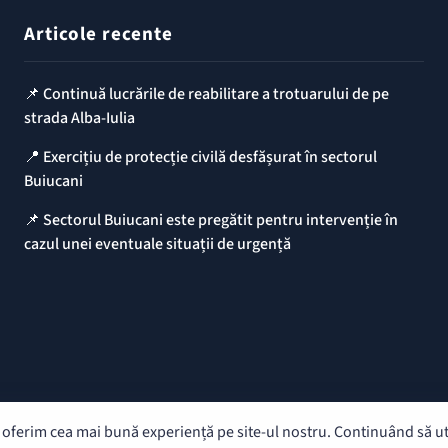
Articole recente
📌 Continuă lucrările de reabilitare a trotuarului de pe
strada Alba-Iulia
📍 Exercițiu de protecție civilă desfășurat în sectorul
Buiucani
📌 Sectorul Buiucani este pregătit pentru intervenție în
cazul unei eventuale situații de urgență
oferim cea mai bună experiență pe site-ul nostru. Continuând să util