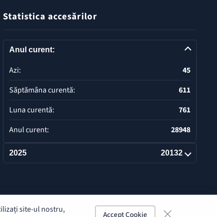
Statistica accesărilor
Anul curent:
Azi:
45
Săptămâna curentă:
611
Luna curentă:
761
Anul curent:
28948
2025
20132
Deschide
izați site-ul nostru,
Accept Cookie