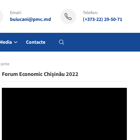
Email:
Telefon:
buiucani@pmc.md
(+373-22) 29-50-71
Media
Contacte
cante
Forum Economic Chișinău 2022