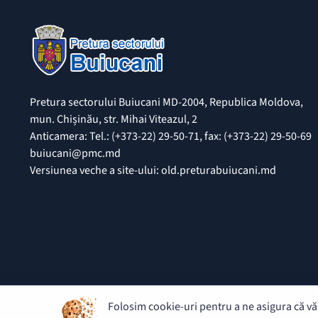
Pretura sectorului Buiucani MD-2004, Republica Moldova,
mun. Chișinău, str. Mihai Viteazul, 2
Anticamera: Tel.: (+373-22) 29-50-71, fax: (+373-22) 29-50-69
buiucani@pmc.md
Versiunea veche a site-ului: old.preturabuiucani.md
Folosim cookie-uri pentru a ne asigura că vă 