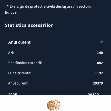
📍 Exercițiu de protecție civilă desfășurat în sectorul
Buiucani
Statistica accesărilor
Anul curent:
Azi:
140
Săptămâna curentă:
1042
Luna curentă:
1192
Anul curent:
29379
2025
20132
Deschide