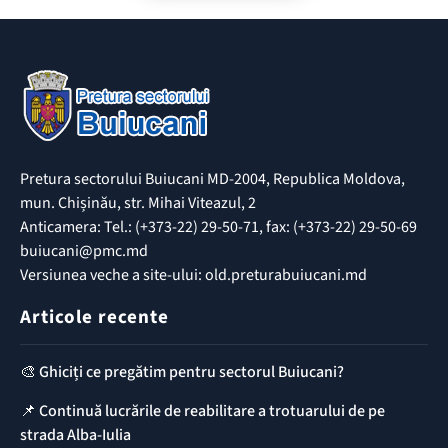
Pretura sectorului Buiucani MD-2004, Republica Moldova,
mun. Chișinău, str. Mihai Viteazul, 2
Anticamera: Tel.: (+373-22) 29-50-71, fax: (+373-22) 29-50-69
buiucani@pmc.md
Versiunea veche a site-ului: old.preturabuiucani.md
Articole recente
🎨 Ghiciți ce pregătim pentru sectorul Buiucani?
📌 Continuă lucrările de reabilitare a trotuarului de pe
strada Alba-Iulia