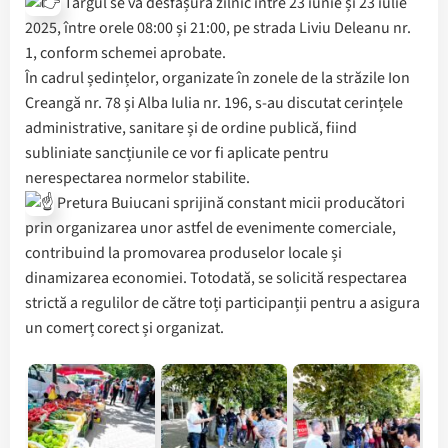
Târgul se va desfășura zilnic între 23 iunie și 23 iulie
2025, între orele 08:00 și 21:00, pe strada Liviu Deleanu nr.
1, conform schemei aprobate.
În cadrul ședințelor, organizate în zonele de la străzile Ion
Creangă nr. 78 și Alba Iulia nr. 196, s-au discutat cerințele
administrative, sanitare și de ordine publică, fiind
subliniate sancțiunile ce vor fi aplicate pentru
nerespectarea normelor stabilite.
Pretura Buiucani sprijină constant micii producători
prin organizarea unor astfel de evenimente comerciale,
contribuind la promovarea produselor locale și
dinamizarea economiei. Totodată, se solicită respectarea
strictă a regulilor de către toți participanții pentru a asigura
un comerț corect și organizat.