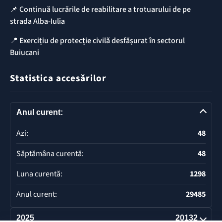
📌 Continuă lucrările de reabilitare a trotuarului de pe
strada Alba-Iulia
📍 Exercițiu de protecție civilă desfășurat în sectorul
Buiucani
Statistica accesărilor
Anul curent:
Azi:
48
Săptămâna curentă:
48
Luna curentă:
1298
Anul curent:
29485
2025
20132
Deschide