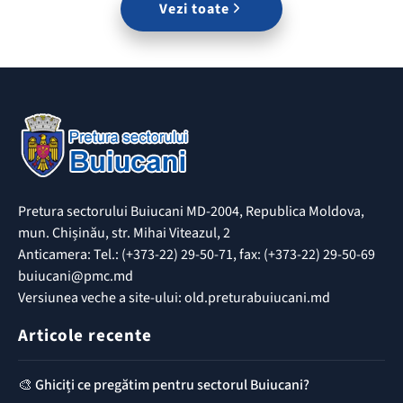
Vezi toate
Pretura sectorului Buiucani MD-2004, Republica Moldova,
mun. Chișinău, str. Mihai Viteazul, 2
Anticamera: Tel.: (+373-22) 29-50-71, fax: (+373-22) 29-50-69
buiucani@pmc.md
Versiunea veche a site-ului: old.preturabuiucani.md
Articole recente
🎨 Ghiciți ce pregătim pentru sectorul Buiucani?