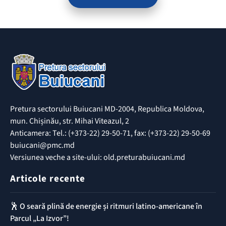
Pretura sectorului Buiucani MD-2004, Republica Moldova,
mun. Chișinău, str. Mihai Viteazul, 2
Anticamera: Tel.: (+373-22) 29-50-71, fax: (+373-22) 29-50-69
buiucani@pmc.md
Versiunea veche a site-ului: old.preturabuiucani.md
Articole recente
🕺 O seară plină de energie și ritmuri latino-americane în
Parcul „La Izvor”!