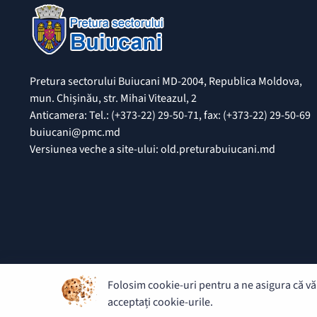
Pretura sectorului Buiucani MD-2004, Republica Moldova,
mun. Chișinău, str. Mihai Viteazul, 2
Anticamera: Tel.: (+373-22) 29-50-71, fax: (+373-22) 29-50-69
buiucani@pmc.md
Versiunea veche a site-ului: old.preturabuiucani.md
Folosim cookie-uri pentru a ne asigura că vă 
© 2026 Pretura Buiucani - Toate drepturile rezervate.
acceptați cookie-urile.