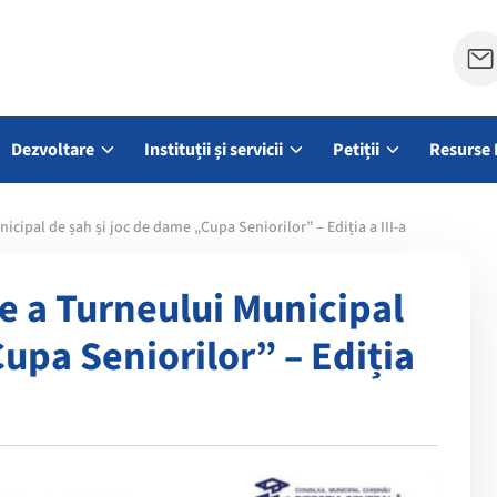
Dezvoltare
Instituții și servicii
Petiții
Resurse 
icipal de șah și joc de dame „Cupa Seniorilor” – Ediția a III-a
re a Turneului Municipal
upa Seniorilor” – Ediția