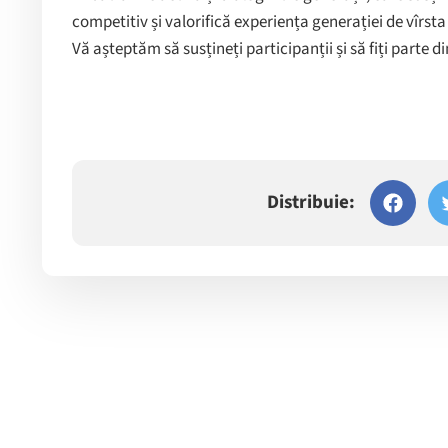
competitiv și valorifică experiența generației de vîrsta a
Vă așteptăm să susțineți participanții și să fiți parte 
Distribuie: