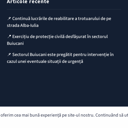
Articole recente
📌 Continuă lucrările de reabilitare a trotuarului de pe
strada Alba-Iulia
📍 Exercițiu de protecție civilă desfășurat în sectorul
Buiucani
📌 Sectorul Buiucani este pregătit pentru intervenție în
cazul unei eventuale situații de urgență
oferim cea mai bună experiență pe site-ul nostru. Continuând să util