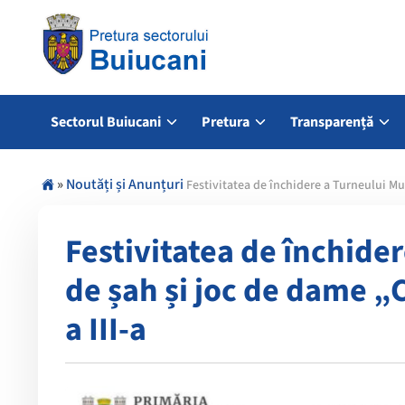
Sectorul Buiucani
Pretura
Transparență
»
Noutăți și Anunțuri
Festivitatea de închidere a Turneului Mun
Festivitatea de închide
de șah și joc de dame „C
a III-a