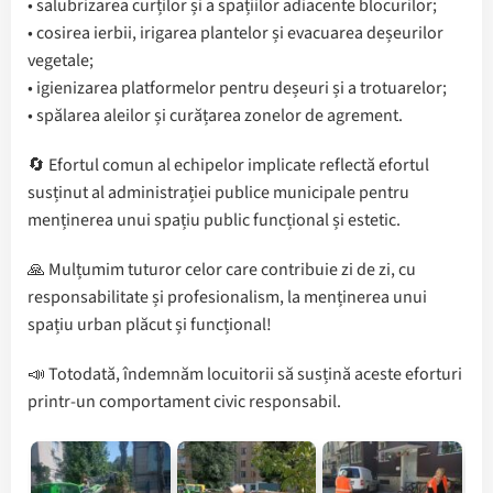
• salubrizarea curților și a spațiilor adiacente blocurilor;
• cosirea ierbii, irigarea plantelor și evacuarea deșeurilor
vegetale;
• igienizarea platformelor pentru deșeuri și a trotuarelor;
• spălarea aleilor și curățarea zonelor de agrement.
🔄 Efortul comun al echipelor implicate reflectă efortul
susținut al administrației publice municipale pentru
menținerea unui spațiu public funcțional și estetic.
🙏 Mulțumim tuturor celor care contribuie zi de zi, cu
responsabilitate și profesionalism, la menținerea unui
spațiu urban plăcut și funcțional!
📣 Totodată, îndemnăm locuitorii să susțină aceste eforturi
printr-un comportament civic responsabil.