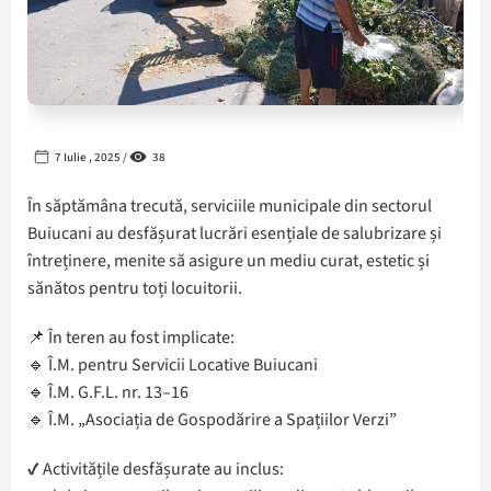
7 Iulie , 2025 /
38
În săptămâna trecută, serviciile municipale din sectorul
Buiucani au desfășurat lucrări esențiale de salubrizare și
întreținere, menite să asigure un mediu curat, estetic și
sănătos pentru toți locuitorii.
📌 În teren au fost implicate:
🔹 Î.M. pentru Servicii Locative Buiucani
🔹 Î.M. G.F.L. nr. 13–16
🔹 Î.M. „Asociația de Gospodărire a Spațiilor Verzi”
✔️ Activitățile desfășurate au inclus: